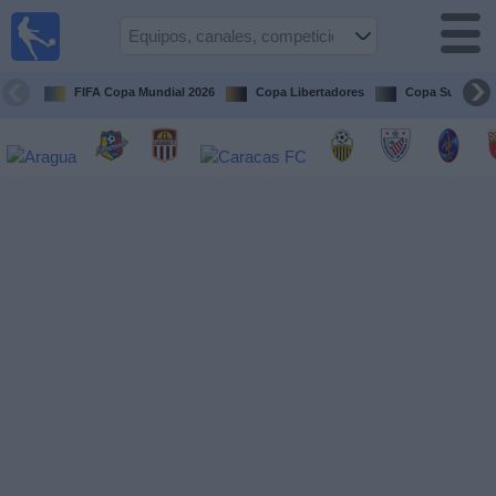
Fútbol en
vivo
Venezuela
FIFA Copa Mundial 2026
Copa Libertadores
Copa Sudameri
Guía de
Partidos
Televisados
Próximos
Partidos
Equipos
Competiciones
Canales
Otros
Deportes