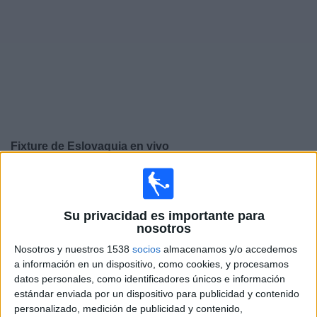
Noticias
Widget
Fixture de
Eslovaquia
en vivo
Sábado, 26/9/2026
14:45
UEFA Nations League
Fase de grupos
Su privacidad es importante para
nosotros
Eslovaquia
Nosotros y nuestros 1538
socios
almacenamos y/o accedemos
Moldavia
a información en un dispositivo, como cookies, y procesamos
datos personales, como identificadores únicos e información
Canal por confirmar
estándar enviada por un dispositivo para publicidad y contenido
personalizado, medición de publicidad y contenido,
Martes, 29/9/2026