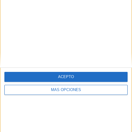
10
6
45
COMPETICIONES
VS Alemania
RIVALES
RANKING POR EQUIPOS
Alemania
6 (6,52%)
Eslovenia
5 (5,43%)
Inglaterra
5 (5,43%)
Irlanda del Norte
4 (4,35%)
Suecia
4 (4,35%)
Ver ranking completo
ACEPTO
RANKING POR COMPETICIONES
MÁS OPCIONES
Eurocopa 2028
21 (22,83%)
Amistoso
20 (21,74%)
UEFA Nations League
17 (18,48%)
FIFA Copa Mundial 2026
16 (17,39%)
Europeo Sub-21
6 (6,52%)
Ver ranking completo