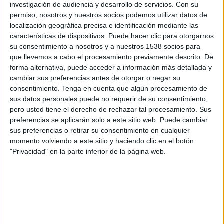
investigación de audiencia y desarrollo de servicios.
Con su
permiso, nosotros y nuestros socios podemos utilizar datos de
14:45
UEFA Nations League
localización geográfica precisa e identificación mediante las
Fase de grupos
características de dispositivos. Puede hacer clic para otorgarnos
Eslovaquia
su consentimiento a nosotros y a nuestros 1538 socios para
que llevemos a cabo el procesamiento previamente descrito. De
Kazajistán
forma alternativa, puede acceder a información más detallada y
Canal por confirmar
cambiar sus preferencias antes de otorgar o negar su
consentimiento.
Tenga en cuenta que algún procesamiento de
Viernes, 2/10/2026
sus datos personales puede no requerir de su consentimiento,
pero usted tiene el derecho de rechazar tal procesamiento. Sus
14:45
UEFA Nations League
preferencias se aplicarán solo a este sitio web. Puede cambiar
Fase de grupos
sus preferencias o retirar su consentimiento en cualquier
momento volviendo a este sitio y haciendo clic en el botón
Islas Feroe
"Privacidad" en la parte inferior de la página web.
Eslovaquia
Canal por confirmar
Más días