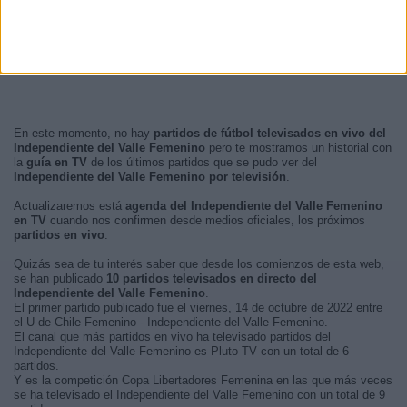
En este momento, no hay
partidos de fútbol televisados en vivo del
Independiente del Valle Femenino
pero te mostramos un historial con
la
guía en TV
de los últimos partidos que se pudo ver del
Independiente del Valle Femenino por televisión
.
Actualizaremos está
agenda del Independiente del Valle Femenino
en TV
cuando nos confirmen desde medios oficiales, los próximos
partidos en vivo
.
Quizás sea de tu interés saber que desde los comienzos de esta web,
se han publicado
10 partidos televisados en directo del
Independiente del Valle Femenino
.
El primer partido publicado fue el viernes, 14 de octubre de 2022 entre
el U de Chile Femenino - Independiente del Valle Femenino.
El canal que más partidos en vivo ha televisado partidos del
Independiente del Valle Femenino es Pluto TV con un total de 6
partidos.
Y es la competición Copa Libertadores Femenina en las que más veces
se ha televisado el Independiente del Valle Femenino con un total de 9