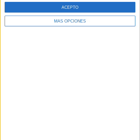
ACEPTO
RANKING POR COMPETICIONES
MÁS OPCIONES
Copa Libertadores Femenina
9 (90%)
Amistoso Femenino
1 (10%)
Ver ranking completo
Nº DE PARTIDOS POR DÍA DE LA SEMANA
LUNES
MARTES
MIÉRCOLES
JUEVES
VIERNES
2
-
1
2
1
20%
- %
10%
20%
10%
SÁBADO
DOMINGO
2
2
20%
20%
Nº DE PARTIDOS POR MES