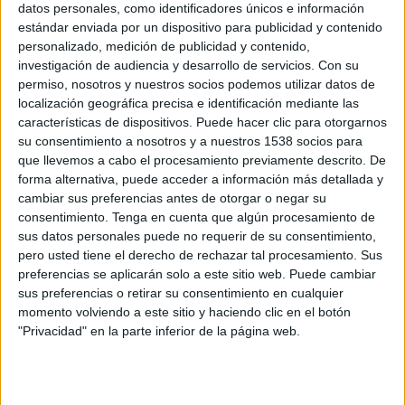
datos personales, como identificadores únicos e información
estándar enviada por un dispositivo para publicidad y contenido
Ferroviária Femenino
personalizado, medición de publicidad y contenido,
Independiente del Valle Femenino
investigación de audiencia y desarrollo de servicios.
Con su
Pluto TV
permiso, nosotros y nuestros socios podemos utilizar datos de
localización geográfica precisa e identificación mediante las
Jueves, 2/10/2025
características de dispositivos. Puede hacer clic para otorgarnos
su consentimiento a nosotros y a nuestros 1538 socios para
15:00
Copa Libertadores Femenina
que llevemos a cabo el procesamiento previamente descrito. De
forma alternativa, puede acceder a información más detallada y
cambiar sus preferencias antes de otorgar o negar su
consentimiento.
Tenga en cuenta que algún procesamiento de
Corinthians Femenino
sus datos personales puede no requerir de su consentimiento,
pero usted tiene el derecho de rechazar tal procesamiento. Sus
Independiente del Valle Femenino
preferencias se aplicarán solo a este sitio web. Puede cambiar
CONMEBOL Libertadores YouTube
sus preferencias o retirar su consentimiento en cualquier
momento volviendo a este sitio y haciendo clic en el botón
Domingo, 16/2/2025
"Privacidad" en la parte inferior de la página web.
09:30
Amistoso Femenino