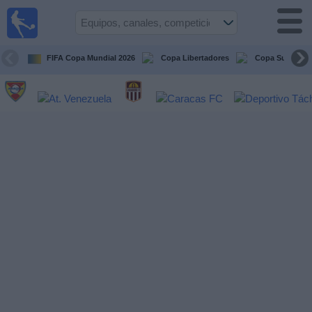
Fútbol en
vivo
Venezuela
FIFA Copa Mundial 2026
Copa Libertadores
Copa Sudameri
Guía de
Partidos
Televisados
Próximos
Partidos
Equipos
Competiciones
Canales
Otros
Deportes