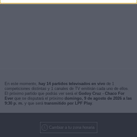
En este momento,
hay 14 partidos televisados en vivo
de 1
competiciones distintas y 1 canales de TV emitirán cada uno de ellos.
El próximo partido que podrás ver será el
Godoy Cruz - Chaco For
Ever
que se disputará el próximo
domingo, 9 de agosto de 2026 a las
9:30 p. m.
y que será
transmitido por LPF Play
.
Cambiar a tu zona horaria