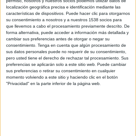
permiso, nosotros y nuestros socios podemos utilizar datos de
15:00
Primera Nacional
localización geográfica precisa e identificación mediante las
características de dispositivos. Puede hacer clic para otorgarnos
Gimnasia Jujuy
su consentimiento a nosotros y a nuestros 1538 socios para
Chaco For Ever
que llevemos a cabo el procesamiento previamente descrito. De
forma alternativa, puede acceder a información más detallada y
LPF Play
cambiar sus preferencias antes de otorgar o negar su
consentimiento.
Tenga en cuenta que algún procesamiento de
Sábado, 22/8/2026
sus datos personales puede no requerir de su consentimiento,
15:00
Primera Nacional
pero usted tiene el derecho de rechazar tal procesamiento. Sus
preferencias se aplicarán solo a este sitio web. Puede cambiar
Chaco For Ever
sus preferencias o retirar su consentimiento en cualquier
momento volviendo a este sitio y haciendo clic en el botón
Los Andes
"Privacidad" en la parte inferior de la página web.
LPF Play
Más días
DATOS ESTADÍSTICOS DEL EQUIPO CHACO FOR EVER EN
TELEVISIÓN EN VENEZUELA