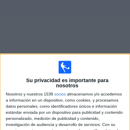
Noticias
Widget
Fixture de
Chaco For Ever
en vivo
Partidos de hoy domingo, 9/8/2026
Su privacidad es importante para
15:30
Primera Nacional
nosotros
Godoy Cruz
Nosotros y nuestros 1538
socios
almacenamos y/o accedemos
a información en un dispositivo, como cookies, y procesamos
Chaco For Ever
datos personales, como identificadores únicos e información
LPF Play
estándar enviada por un dispositivo para publicidad y contenido
personalizado, medición de publicidad y contenido,
Domingo, 16/8/2026
investigación de audiencia y desarrollo de servicios.
Con su