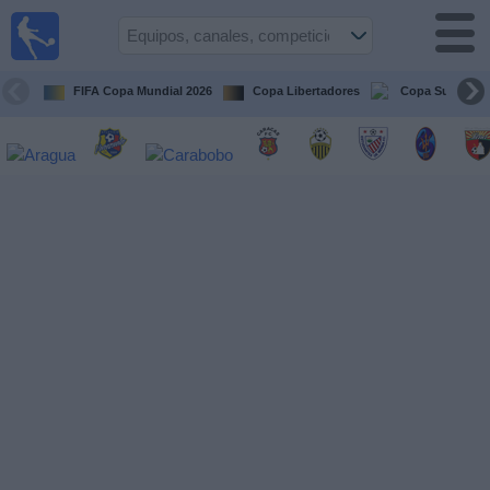
Fútbol en
vivo
Venezuela
FIFA Copa Mundial 2026
Copa Libertadores
Copa Sudameri
Guía de
Partidos
Televisados
Próximos
Partidos
Equipos
Competiciones
Canales
Otros
Deportes