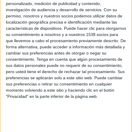
Melbourne Victory Women
personalizado, medición de publicidad y contenido,
investigación de audiencia y desarrollo de servicios.
Con su
A-Leagues YouTube
permiso, nosotros y nuestros socios podemos utilizar datos de
localización geográfica precisa e identificación mediante las
Sábado, 4/4/2026
características de dispositivos. Puede hacer clic para otorgarnos
su consentimiento a nosotros y a nuestros 1538 socios para
00:00
A-League Women
que llevemos a cabo el procesamiento previamente descrito. De
Canberra United Women
forma alternativa, puede acceder a información más detallada y
cambiar sus preferencias antes de otorgar o negar su
Brisbane Roar Women
consentimiento.
Tenga en cuenta que algún procesamiento de
A-Leagues YouTube
sus datos personales puede no requerir de su consentimiento,
pero usted tiene el derecho de rechazar tal procesamiento. Sus
Domingo, 29/3/2026
preferencias se aplicarán solo a este sitio web. Puede cambiar
sus preferencias o retirar su consentimiento en cualquier
01:00
A-League Women
momento volviendo a este sitio y haciendo clic en el botón
"Privacidad" en la parte inferior de la página web.
Central Coast Mariners Women
Canberra United Women
A-Leagues YouTube
Más días