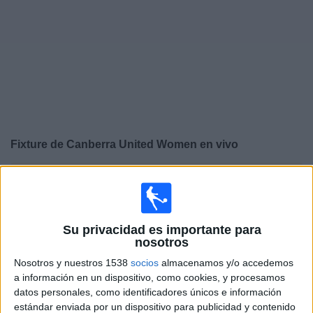
Noticias
Widget
Fixture de
Canberra United Women
en vivo
×
Canberra United Women:
En este momento no hay
ningún partido televisado. Puedes consultar el historial
de partidos en TV emitidos anteriormente.
Su privacidad es importante para
nosotros
Sábado, 25/4/2026
Nosotros y nuestros 1538
socios
almacenamos y/o accedemos
00:00
A-League Women
a información en un dispositivo, como cookies, y procesamos
datos personales, como identificadores únicos e información
Canberra United Women
estándar enviada por un dispositivo para publicidad y contenido