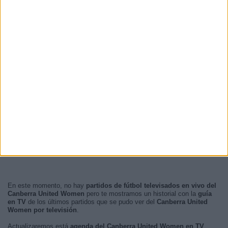
En este momento, no hay
partidos de fútbol televisados en vivo del
Canberra United Women
pero te mostramos un historial con la
guía
en TV
de los últimos partidos que se pudo ver del
Canberra United
Women por televisión
.
Actualizaremos está
agenda del Canberra United Women en TV