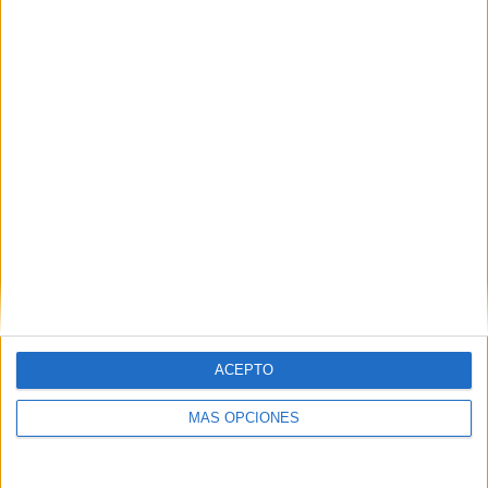
COMPETICIONES
VS Perth Glory
RIVALES
Women
RANKING POR EQUIPOS
Perth Glory Women
6 (11,76%)
Sydney FC Women
6 (11,76%)
Brisbane Roar Women
5 (9,8%)
Adelaide Utd. Women
5 (9,8%)
Newcastle Jets Women
5 (9,8%)
Ver ranking completo
RANKING POR COMPETICIONES
A-League Women
51 (100%)
ACEPTO
Ver ranking completo
MÁS OPCIONES
Nº DE PARTIDOS POR DÍA DE LA SEMANA