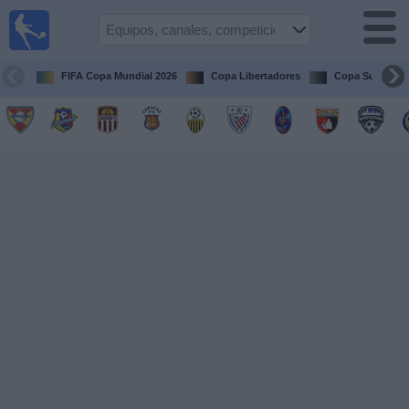
Fútbol en
vivo
Venezuela
FIFA Copa Mundial 2026
Copa Libertadores
Copa Sudameri
Guía de
Partidos
Televisados
Próximos
Partidos
Equipos
Competiciones
Canales
Otros
Deportes