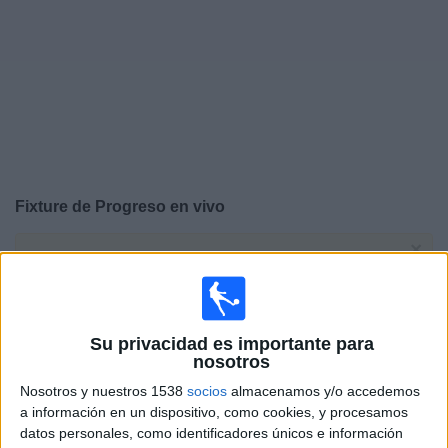
Noticias
Widget
Fixture de
Progreso
en vivo
×
Progreso:
En este momento no hay ningún partido
televisado. Puedes consultar el historial de partidos en
TV emitidos anteriormente.
Su privacidad es importante para
Domingo, 2/8/2026
nosotros
Nosotros y nuestros 1538
socios
almacenamos y/o accedemos
17:30
Liga AUF Uruguaya
a información en un dispositivo, como cookies, y procesamos
Nacional
datos personales, como identificadores únicos e información