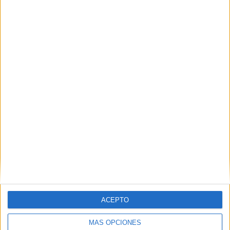
TOTAL
MÁXIMO
TOTAL
6
11
35
COMPETICIONES
VS CA Juventud
RIVALES
RANKING POR EQUIPOS
CA Juventud
11 (7,33%)
Miramar Misiones
9 (6%)
Racing Club
9 (6%)
CA Cerro
8 (5,33%)
Defensor Sporting
8 (5,33%)
Ver ranking completo
RANKING POR COMPETICIONES
Liga AUF Uruguaya
96 (64%)
ACEPTO
Segunda Uruguay
46 (30,67%)
Copa AUF Uruguay
3 (2%)
MÁS OPCIONES
Copa Libertadores
2 (1,33%)