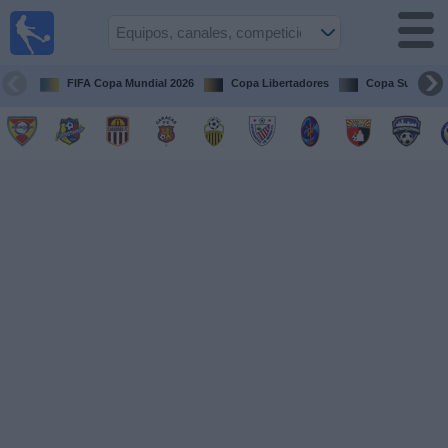
Fútbol en
vivo
Venezuela
FIFA Copa Mundial 2026
Copa Libertadores
Copa Sudameri
Guía de
Partidos
Televisados
Próximos
Partidos
Equipos
Competiciones
Canales
Otros
Deportes