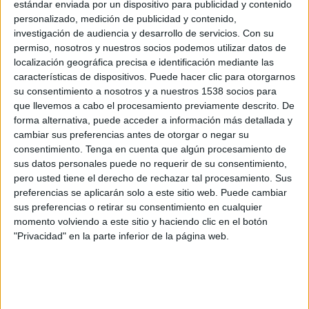
estándar enviada por un dispositivo para publicidad y contenido
Progreso
personalizado, medición de publicidad y contenido,
Antel TV Internacional
Disney+ Premium
investigación de audiencia y desarrollo de servicios.
Con su
permiso, nosotros y nuestros socios podemos utilizar datos de
Sábado, 18/7/2026
localización geográfica precisa e identificación mediante las
características de dispositivos. Puede hacer clic para otorgarnos
11:30
Liga AUF Uruguaya
su consentimiento a nosotros y a nuestros 1538 socios para
que llevemos a cabo el procesamiento previamente descrito. De
Progreso
forma alternativa, puede acceder a información más detallada y
Deportivo Maldonado
cambiar sus preferencias antes de otorgar o negar su
Antel TV Internacional
Disney+ Premium
consentimiento.
Tenga en cuenta que algún procesamiento de
sus datos personales puede no requerir de su consentimiento,
pero usted tiene el derecho de rechazar tal procesamiento. Sus
Sábado, 11/7/2026
preferencias se aplicarán solo a este sitio web. Puede cambiar
17:00
Liga AUF Uruguaya
sus preferencias o retirar su consentimiento en cualquier
momento volviendo a este sitio y haciendo clic en el botón
Montevideo Wanderers
"Privacidad" en la parte inferior de la página web.
Progreso
Antel TV Internacional
Disney+ Premium
Más días