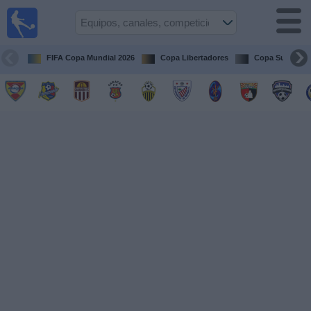
Fútbol en
vivo
Venezuela
FIFA Copa Mundial 2026
Copa Libertadores
Copa Sudameri
Guía de
Partidos
Televisados
Próximos
Partidos
Equipos
Competiciones
Canales
Otros
Deportes