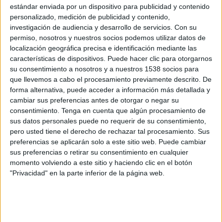
FK Zeleznicar Pancevo
estándar enviada por un dispositivo para publicidad y contenido
SC Braga
personalizado, medición de publicidad y contenido,
investigación de audiencia y desarrollo de servicios.
Con su
OneFootball PPV
permiso, nosotros y nuestros socios podemos utilizar datos de
localización geográfica precisa e identificación mediante las
Jueves, 7/5/2026
características de dispositivos. Puede hacer clic para otorgarnos
15:00
Europa League
su consentimiento a nosotros y a nuestros 1538 socios para
Semifinales
que llevemos a cabo el procesamiento previamente descrito. De
forma alternativa, puede acceder a información más detallada y
Freiburg
cambiar sus preferencias antes de otorgar o negar su
consentimiento.
Tenga en cuenta que algún procesamiento de
SC Braga
sus datos personales puede no requerir de su consentimiento,
Disney+ Premium
ESPN 2
pero usted tiene el derecho de rechazar tal procesamiento. Sus
preferencias se aplicarán solo a este sitio web. Puede cambiar
Jueves, 30/4/2026
sus preferencias o retirar su consentimiento en cualquier
momento volviendo a este sitio y haciendo clic en el botón
15:00
Europa League
"Privacidad" en la parte inferior de la página web.
Semifinales
SC Braga
Freiburg
Disney+ Premium
ESPN 2