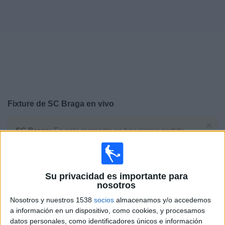
Noticias
Widget
Fixture de
SC Braga
en vivo
×
SC Braga:
En este momento no hay ningún partido
televisado. Puedes consultar el historial de partidos en
TV emitidos anteriormente.
Su privacidad es importante para
Miércoles, 22/7/2026
nosotros
15:00
Conference League
Nosotros y nuestros 1538
socios
almacenamos y/o accedemos
2ª Ronda Clasificación
a información en un dispositivo, como cookies, y procesamos
datos personales, como identificadores únicos e información