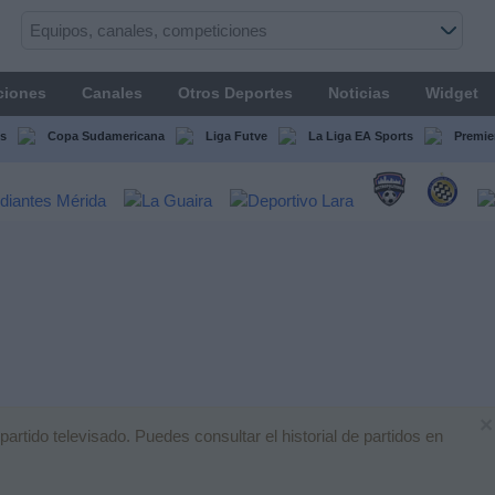
ciones
Canales
Otros Deportes
Noticias
Widget
s
Copa Sudamericana
Liga Futve
La Liga EA Sports
Premie
×
tido televisado. Puedes consultar el historial de partidos en