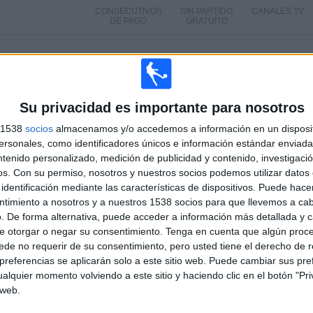
CONSECUTIVOS
SIN PARTIDO
CANALES TV
DE PAGO
GRATUÍTO
TOTAL
MÁXIMO
TOTAL
1
1
1
COMPETICIONES
VS Sitra Club
RIVALES
100%
Su privacidad es importante para nosotros
s 1538
socios
almacenamos y/o accedemos a información en un disposit
RANKING POR COMPETICIONES
sonales, como identificadores únicos e información estándar enviada 
ntenido personalizado, medición de publicidad y contenido, investigaci
1 (100%)
Gulf Champions League
1 (100%)
os.
Con su permiso, nosotros y nuestros socios podemos utilizar datos 
Ver ranking completo
identificación mediante las características de dispositivos. Puede hacer
ntimiento a nosotros y a nuestros 1538 socios para que llevemos a ca
. De forma alternativa, puede acceder a información más detallada y 
PARTIDOS POR DÍA DE LA SEMANA
e otorgar o negar su consentimiento.
Tenga en cuenta que algún proc
COLES
JUEVES
VIERNES
SÁBADO
DOMINGO
de no requerir de su consentimiento, pero usted tiene el derecho de r
-
-
-
-
-
referencias se aplicarán solo a este sitio web. Puede cambiar sus pref
alquier momento volviendo a este sitio y haciendo clic en el botón "Pri
 %
- %
- %
- %
- %
 web.
Nº DE PARTIDOS POR MES