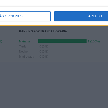
UNIO
JULIO
AGOSTO
SEPTIEMBRE
OCTUBRE
NOVIEMBRE
DICIEMBRE
-
-
-
-
-
1
-
ÁS OPCIONES
ACEPTO
- %
- %
- %
- %
- %
100%
- %
RANKING POR FRANJA HORARIA
%)
Mañana
1 (100%)
Tarde
0 (0%)
Noche
0 (0%)
Madrugada
0 (0%)