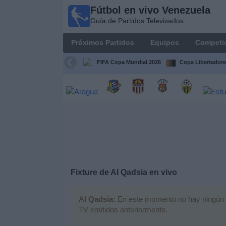
Fútbol en vivo Venezuela
Fútbol en
Guía de Partidos Televisados
vivo
Venezuela
Próximos Partidos
Equipos
Competi
Guía de
Partidos
FIFA Copa Mundial 2026
Copa Libertadore
Televisados
Próximos
Partidos
Equipos
Competiciones
Fixture de
Al Qadsia
en vivo
Canales
Al Qadsia:
En este momento no hay ningún par
TV emitidos anteriormente.
Otros
Deportes