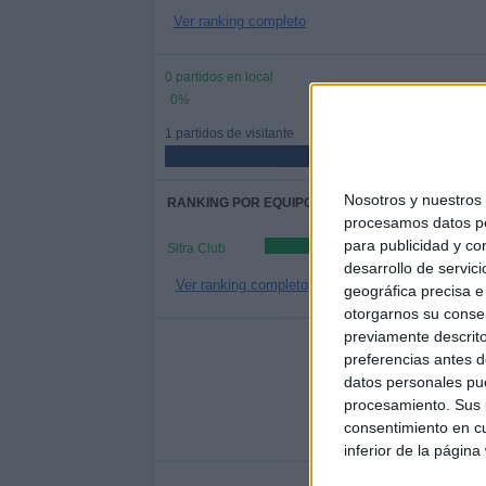
Ver ranking completo
0 partidos en local
0%
1 partidos de visitante
Nosotros y nuestro
RANKING POR EQUIPOS
procesamos datos per
para publicidad y co
Sitra Club
desarrollo de servici
Ver ranking completo
geográfica precisa e 
otorgarnos su conse
previamente descrito
Nº DE 
preferencias antes d
LUNES
MARTES
MIÉR
datos personales pue
-
1
procesamiento. Sus p
consentimiento en cu
- %
100%
-
inferior de la página