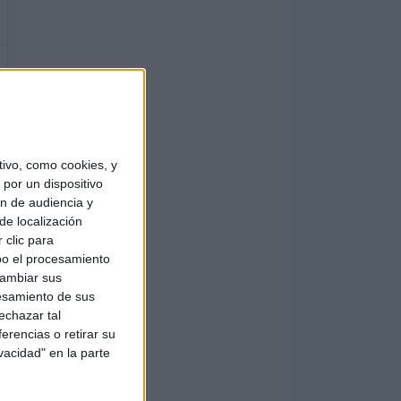
ivo, como cookies, y
por un dispositivo
ón de audiencia y
de localización
 clic para
bo el procesamiento
cambiar sus
esamiento de sus
echazar tal
erencias o retirar su
vacidad" en la parte