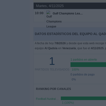
Martes, 4/11/2025
Noticias
10:00
Gulf Champions League
Widget
DATOS ESTADÍSTICOS DEL EQUIPO AL QAD
A fecha de hoy
7/8/2026
y desde que esta web recoge lo
equipo
Al Qadsia
en
Venezuela
, que fue el
4/11/2025
,
1
1 partidos en abierto
PARTIDOS TELEVISADOS
100%
0 partidos de pago
0%
RANKING POR CANALES
Football Australia YouTube
1 (100%)