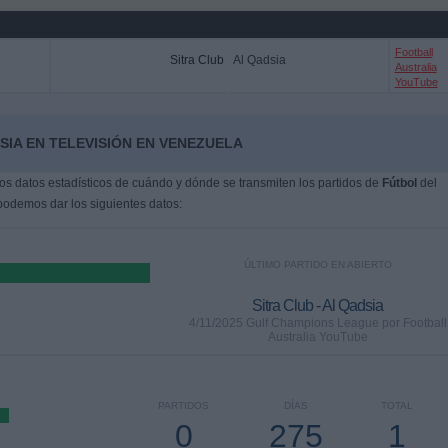
Football
Sitra Club
Al Qadsia
Australia
YouTube
SIA EN TELEVISIÓN EN VENEZUELA
s datos estadísticos de cuándo y dónde se transmiten los partidos de
Fútbol
del
 podemos dar los siguientes datos:
ÚLTIMO PARTIDO EN ABIERTO
Sitra Club - Al Qadsia
4/11/2025 Gulf Champions League por Football
Australia YouTube
PARTIDOS
DÍAS
TOTAL
0
275
1