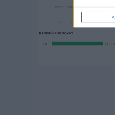
ENERO
FEBRERO
MARZO
ABRIL
MAYO
J
-
-
-
-
-
M
- %
- %
- %
- %
- %
RANKING POR HORAS
10:00
1 (100