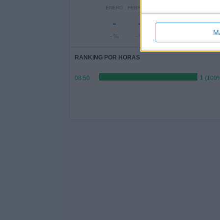
ENERO
FEBRERO
MARZO
ABRIL
MAYO
J
-
-
-
-
-
M
- %
- %
- %
- %
- %
RANKING POR HORAS
08:50
1 (100