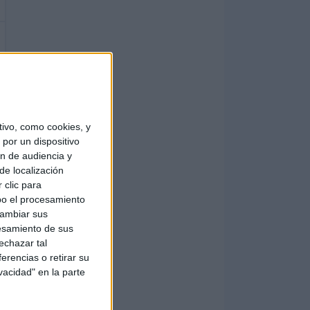
ivo, como cookies, y
por un dispositivo
ón de audiencia y
de localización
 clic para
bo el procesamiento
cambiar sus
esamiento de sus
echazar tal
erencias o retirar su
vacidad" en la parte