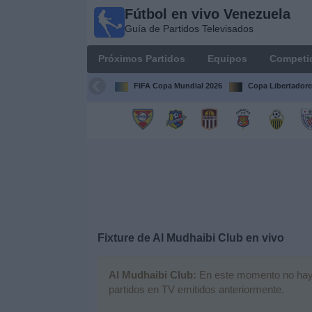
Fútbol en vivo Venezuela
Fútbol en
Guía de Partidos Televisados
vivo
Venezuela
Próximos Partidos
Equipos
Competi
Guía de
Partidos
FIFA Copa Mundial 2026
Copa Libertadore
Televisados
Próximos
Partidos
Equipos
Competiciones
Fixture de
Al Mudhaibi Club
en vivo
Canales
Al Mudhaibi Club:
En este momento no hay ni
partidos en TV emitidos anteriormente.
Otros
Deportes