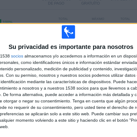
DE PAGO
GRATUÍTO
TOTAL
MÁXIMO
TOTAL
100%
1
1
1
COMPETICIONES
VS Al-Wahdah
RIVALES
SC Oman
Su privacidad es importante para nosotros
RANKING POR COMPETICIONES
s 1538
socios
almacenamos y/o accedemos a información en un disposit
sonales, como identificadores únicos e información estándar enviada 
1 (100%)
Sultan Cup
1 (100%)
ntenido personalizado, medición de publicidad y contenido, investigaci
os.
Con su permiso, nosotros y nuestros socios podemos utilizar datos 
Ver ranking completo
identificación mediante las características de dispositivos. Puede hacer
ntimiento a nosotros y a nuestros 1538 socios para que llevemos a ca
PARTIDOS POR DÍA DE LA SEMANA
. De forma alternativa, puede acceder a información más detallada y 
e otorgar o negar su consentimiento.
Tenga en cuenta que algún proc
COLES
JUEVES
VIERNES
SÁBADO
DOMINGO
de no requerir de su consentimiento, pero usted tiene el derecho de r
-
-
1
-
-
referencias se aplicarán solo a este sitio web. Puede cambiar sus pref
 %
- %
100%
- %
- %
alquier momento volviendo a este sitio y haciendo clic en el botón "Pri
 web.
Nº DE PARTIDOS POR MES