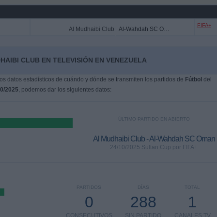
FIFA+
Al Mudhaibi Club
Al-Wahdah SC Oman
HAIBI CLUB EN TELEVISIÓN EN VENEZUELA
s datos estadísticos de cuándo y dónde se transmiten los partidos de
Fútbol
del
10/2025
, podemos dar los siguientes datos:
ÚLTIMO PARTIDO EN ABIERTO
Al Mudhaibi Club - Al-Wahdah SC Oman
24/10/2025 Sultan Cup por FIFA+
PARTIDOS
DÍAS
TOTAL
0
288
1
CONSECUTIVOS
SIN PARTIDO
CANALES TV