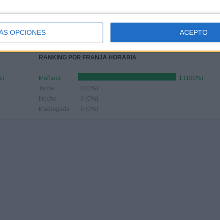
UNIO
JULIO
AGOSTO
SEPTIEMBRE
OCTUBRE
NOVIEMBRE
DICIEMBRE
-
-
-
-
1
-
-
ÁS OPCIONES
ACEPTO
- %
- %
- %
- %
100%
- %
- %
RANKING POR FRANJA HORARIA
%)
Mañana
1 (100%)
Tarde
0 (0%)
Noche
0 (0%)
Madrugada
0 (0%)