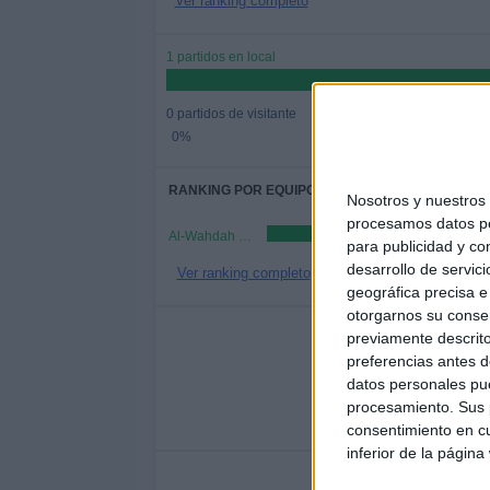
Ver ranking completo
1 partidos en local
0 partidos de visitante
0%
RANKING POR EQUIPOS
Nosotros y nuestro
procesamos datos per
Al-Wahdah SC Oman
para publicidad y co
desarrollo de servici
Ver ranking completo
geográfica precisa e 
otorgarnos su conse
Nº DE 
previamente descrito
preferencias antes d
LUNES
MARTES
MIÉR
datos personales pue
-
-
procesamiento. Sus p
- %
- %
-
consentimiento en cu
inferior de la página