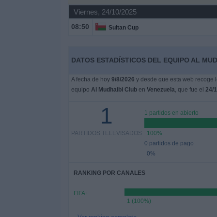
Viernes, 24/10/2025
Noticias
08:50
Sultan Cup
Widget
DATOS ESTADÍSTICOS DEL EQUIPO AL MUD
A fecha de hoy
9/8/2026
y desde que esta web recoge lo
equipo
Al Mudhaibi Club
en
Venezuela
, que fue el
24/
1
1 partidos en abierto
PARTIDOS TELEVISADOS
100%
0 partidos de pago
0%
RANKING POR CANALES
FIFA+
1 (100%)