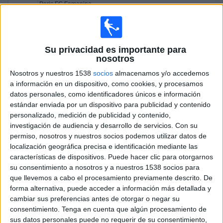
Paris FC Femenino
FFF TV YouTube
Domingo, 9/2/2025
Su privacidad es importante para
nosotros
08:30
Coupe de France Féminine
Nosotros y nuestros 1538
socios
almacenamos y/o accedemos
Paris FC Femenino
a información en un dispositivo, como cookies, y procesamos
Dijon Femenino
datos personales, como identificadores únicos e información
FFF TV YouTube
estándar enviada por un dispositivo para publicidad y contenido
personalizado, medición de publicidad y contenido,
08:30
Coupe de France Féminine
investigación de audiencia y desarrollo de servicios.
Con su
permiso, nosotros y nuestros socios podemos utilizar datos de
Le Havre AC Femenino
localización geográfica precisa e identificación mediante las
Toulouse Féminines
características de dispositivos. Puede hacer clic para otorgarnos
FFF TV YouTube
su consentimiento a nosotros y a nuestros 1538 socios para
que llevemos a cabo el procesamiento previamente descrito. De
08:30
Coupe de France Féminine
forma alternativa, puede acceder a información más detallada y
cambiar sus preferencias antes de otorgar o negar su
Lille Féminine
consentimiento.
Tenga en cuenta que algún procesamiento de
Saint Etienne Feminine
sus datos personales puede no requerir de su consentimiento,