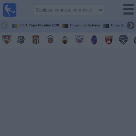
Fútbol en
vivo
Venezuela
FIFA Copa Mundial 2026
Copa Libertadores
Copa Sudameri
Guía de
Partidos
Televisados
Próximos
Partidos
Equipos
Competiciones
Canales
Otros
Deportes