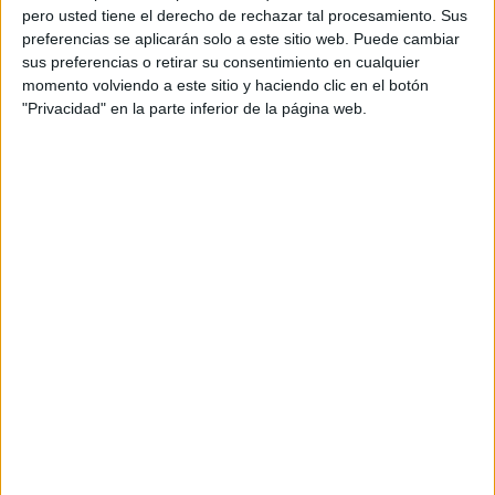
FFF TV YouTube
pero usted tiene el derecho de rechazar tal procesamiento. Sus
preferencias se aplicarán solo a este sitio web. Puede cambiar
sus preferencias o retirar su consentimiento en cualquier
Viernes, 7/2/2025
momento volviendo a este sitio y haciendo clic en el botón
14:00
Coupe de France Féminine
"Privacidad" en la parte inferior de la página web.
Le Mans Feminine
PSG Femenino
FFF TV YouTube