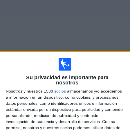
Noticias
Widget
Partidos de
Globo Internacional
en vivo
Domingo, 9/8/2026
Su privacidad es importante para
15:00
Serie A Brasil
nosotros
Nosotros y nuestros 1538
socios
almacenamos y/o accedemos
Bahía
a información en un dispositivo, como cookies, y procesamos
Vasco da Gama
datos personales, como identificadores únicos e información
estándar enviada por un dispositivo para publicidad y contenido
personalizado, medición de publicidad y contenido,
investigación de audiencia y desarrollo de servicios.
Con su
Fanatiz (Míralo en vivo)
Globo Internacional
permiso, nosotros y nuestros socios podemos utilizar datos de