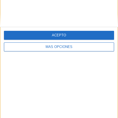
Fútbol
420 (100%)
Ver ranking completo
Nº DE PARTIDOS POR DÍA DE LA SEMANA
ACEPTO
LUNES
MARTES
MIÉRCOLES
JUEVES
VIERNES
2
10
121
10
2
MÁS OPCIONES
0,48%
2,38%
28,81%
2,38%
0,48%
SÁBADO
DOMINGO
58
217
13,81%
51,67%
Nº DE PARTIDOS POR MES
ENERO
FEBRERO
MARZO
ABRIL
MAYO
JUNIO
JULIO
9
21
15
26
30
39
51
2,14%
5%
3,57%
6,19%
7,14%
9,29%
12,14%