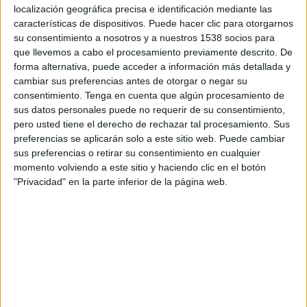
localización geográfica precisa e identificación mediante las
características de dispositivos. Puede hacer clic para otorgarnos
DATOS ESTADÍSTICOS DE FÚTBOL DEL CANAL GLOBO
su consentimiento a nosotros y a nuestros 1538 socios para
INTERNACIONAL EN VENEZUELA
que llevemos a cabo el procesamiento previamente descrito. De
forma alternativa, puede acceder a información más detallada y
A fecha de hoy
7/8/2026
y desde que esta web recoge los datos
cambiar sus preferencias antes de otorgar o negar su
estadísticos de cuándo y dónde se televisan los partidos del canal
Globo
consentimiento.
Tenga en cuenta que algún procesamiento de
Internacional
en
Venezuela
, que fue el
15/6/2019
, podemos dar los
sus datos personales puede no requerir de su consentimiento,
siguientes datos:
pero usted tiene el derecho de rechazar tal procesamiento. Sus
420
preferencias se aplicarán solo a este sitio web. Puede cambiar
sus preferencias o retirar su consentimiento en cualquier
momento volviendo a este sitio y haciendo clic en el botón
PARTIDOS TELEVISADOS
"Privacidad" en la parte inferior de la página web.
12
COMPETICIONES TELEVISADAS
62
EQUIPOS TELEVISADOS
1