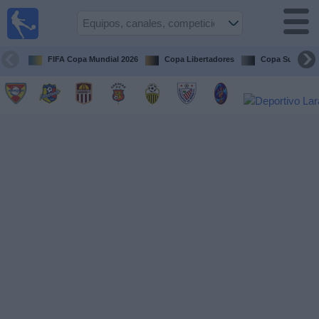
Fútbol en
vivo
Venezuela
FIFA Copa Mundial 2026
Copa Libertadores
Copa Sudameri
Guía de
Partidos
Televisados
Próximos
Partidos
Equipos
Competiciones
Canales
Otros
Deportes