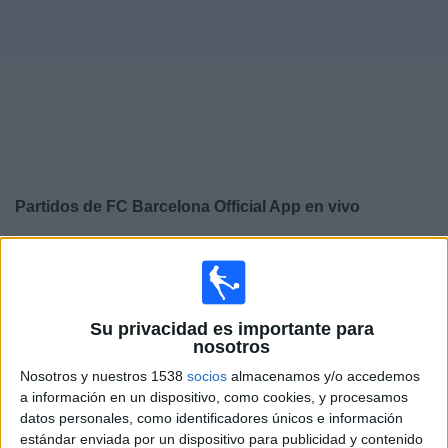
Noticias
Widget
Partidos de
FC Barcelona Official App
en vivo
×
FC Barcelona Official App:
En este momento no hay
ningún partido televisado. Puedes consultar el historial
de partidos en TV emitidos anteriormente.
Su privacidad es importante para
nosotros
Lunes, 4/8/2025
Nosotros y nuestros 1538
socios
almacenamos y/o accedemos
07:00
Amistoso
a información en un dispositivo, como cookies, y procesamos
datos personales, como identificadores únicos e información
Daegu FC
estándar enviada por un dispositivo para publicidad y contenido