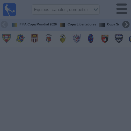
Fútbol en
vivo
Venezuela
FIFA Copa Mundial 2026
Copa Libertadores
Copa Sudameri
Guía de
Partidos
Televisados
Próximos
Partidos
Equipos
Competiciones
Canales
Otros
Deportes