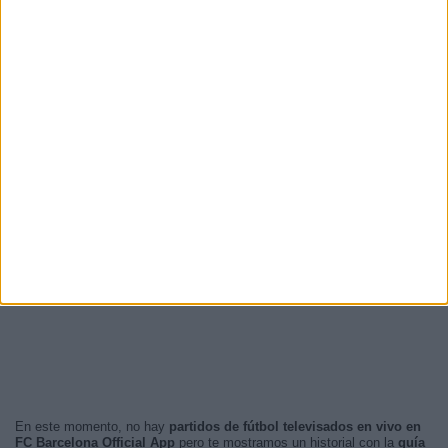
En este momento, no hay
partidos de fútbol televisados en vivo en
FC Barcelona Official App
pero te mostramos un historial con la
guía