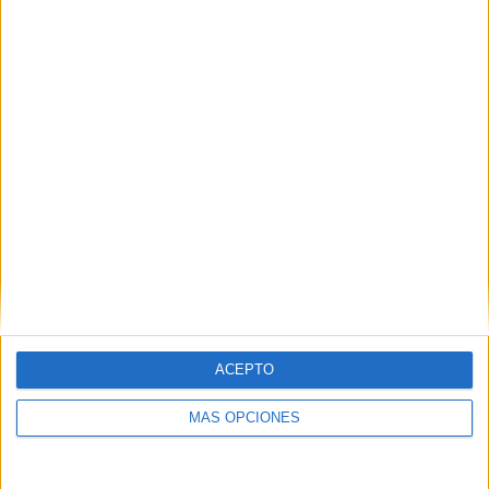
Daegu FC
1 (33,33%)
Ranking equipos por nº de partidos Visitante
FC Barcelona
3 (100%)
RANKING POR COMPETICIONES
Amistoso
3 (100%)
Ver ranking completo
RANKING POR DEPORTES
Fútbol
3 (100%)
ACEPTO
Ver ranking completo
MÁS OPCIONES
Nº DE PARTIDOS POR DÍA DE LA SEMANA