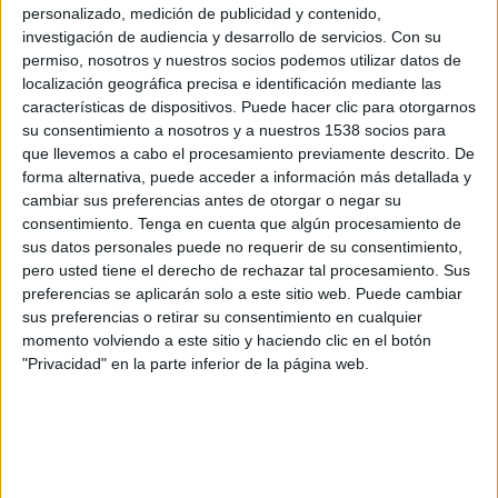
FC Barcelona
personalizado, medición de publicidad y contenido,
investigación de audiencia y desarrollo de servicios.
Con su
DAZN App Gratis (Ver gratis)
permiso, nosotros y nuestros socios podemos utilizar datos de
FC Barcelona Official App
localización geográfica precisa e identificación mediante las
FC Barcelona PPV YouTube
características de dispositivos. Puede hacer clic para otorgarnos
su consentimiento a nosotros y a nuestros 1538 socios para
Jueves, 31/7/2025
que llevemos a cabo el procesamiento previamente descrito. De
forma alternativa, puede acceder a información más detallada y
07:00
Amistoso
cambiar sus preferencias antes de otorgar o negar su
consentimiento.
Tenga en cuenta que algún procesamiento de
Seoul
sus datos personales puede no requerir de su consentimiento,
FC Barcelona
pero usted tiene el derecho de rechazar tal procesamiento. Sus
DAZN App Gratis (Ver gratis)
preferencias se aplicarán solo a este sitio web. Puede cambiar
FC Barcelona Official App
sus preferencias o retirar su consentimiento en cualquier
FC Barcelona PPV YouTube
momento volviendo a este sitio y haciendo clic en el botón
"Privacidad" en la parte inferior de la página web.
Domingo, 27/7/2025
06:00
Amistoso
Vissel Kobe