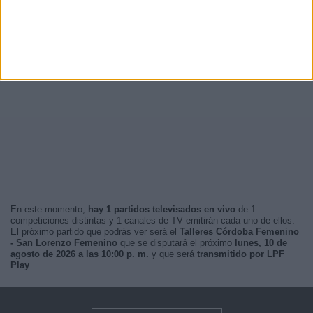
En este momento,
hay 1 partidos televisados en vivo
de 1
competiciones distintas y 1 canales de TV emitirán cada uno de ellos.
El próximo partido que podrás ver será el
Talleres Córdoba Femenino
- San Lorenzo Femenino
que se disputará el próximo
lunes, 10 de
agosto de 2026 a las 10:00 p. m.
y que será
transmitido por LPF
Play
.