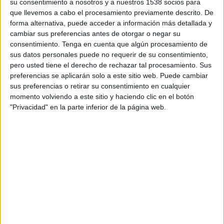
su consentimiento a nosotros y a nuestros 1538 socios para
FEMENINO EN TELEVISIÓN EN VENEZUELA
que llevemos a cabo el procesamiento previamente descrito. De
forma alternativa, puede acceder a información más detallada y
A fecha de hoy
8/8/2026
y desde que esta web recoge los datos
cambiar sus preferencias antes de otorgar o negar su
estadísticos de cuándo y dónde se transmiten los partidos de
Fútbol
del
consentimiento.
Tenga en cuenta que algún procesamiento de
equipo
Talleres Córdoba Femenino
en
Venezuela
, que fue el
13/3/2026
,
sus datos personales puede no requerir de su consentimiento,
podemos dar los siguientes datos:
pero usted tiene el derecho de rechazar tal procesamiento. Sus
preferencias se aplicarán solo a este sitio web. Puede cambiar
17
sus preferencias o retirar su consentimiento en cualquier
momento volviendo a este sitio y haciendo clic en el botón
PARTIDOS TELEVISADOS
"Privacidad" en la parte inferior de la página web.
17 partidos en abierto
100%
0 partidos de pago
0%
ÚLTIMO PARTIDO EN ABIERTO
SAT Femenino - Talleres Córdoba Femenino
2/8/2026 Campeonato Femenino por LPF Play
RANKING POR CANALES