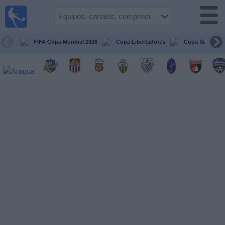
Fútbol en
vivo
Venezuela
FIFA Copa Mundial 2026
Copa Libertadores
Copa Sudameri
Guía de
Partidos
Televisados
Próximos
Partidos
Equipos
Competiciones
Canales
Otros
Deportes