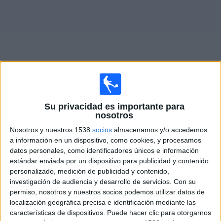
Noticias
Widget
Fixture de
Talleres Córdoba Femenino
en vivo
Su privacidad es importante para
nosotros
Lunes, 10/8/2026
Nosotros y nuestros 1538
socios
almacenamos y/o accedemos
16:00
Campeonato Femenino
a información en un dispositivo, como cookies, y procesamos
datos personales, como identificadores únicos e información
Talleres Córdoba Femenino
estándar enviada por un dispositivo para publicidad y contenido
personalizado, medición de publicidad y contenido,
San Lorenzo Femenino
investigación de audiencia y desarrollo de servicios.
Con su
LPF Play
permiso, nosotros y nuestros socios podemos utilizar datos de
localización geográfica precisa e identificación mediante las
características de dispositivos. Puede hacer clic para otorgarnos
DATOS ESTADÍSTICOS DEL EQUIPO TALLERES CÓRDOBA