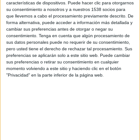
DSports (610/1610)
características de dispositivos. Puede hacer clic para otorgarnos
su consentimiento a nosotros y a nuestros 1538 socios para
que llevemos a cabo el procesamiento previamente descrito. De
DATOS ESTADÍSTICOS DEL EQUIPO OSASUNA EN
forma alternativa, puede acceder a información más detallada y
TELEVISIÓN EN VENEZUELA
cambiar sus preferencias antes de otorgar o negar su
consentimiento.
Tenga en cuenta que algún procesamiento de
A fecha de hoy
7/8/2026
y desde que esta web recoge los datos
sus datos personales puede no requerir de su consentimiento,
estadísticos de cuándo y dónde se transmiten los partidos de
Fútbol
del
pero usted tiene el derecho de rechazar tal procesamiento. Sus
equipo
Osasuna
en
Venezuela
, que fue el
19/8/2016
, podemos dar los
preferencias se aplicarán solo a este sitio web. Puede cambiar
siguientes datos:
sus preferencias o retirar su consentimiento en cualquier
momento volviendo a este sitio y haciendo clic en el botón
304
"Privacidad" en la parte inferior de la página web.
PARTIDOS TELEVISADOS
3 partidos en abierto
0,99%
301 partidos de pago
99,01%
ÚLTIMO PARTIDO EN ABIERTO
Real Sociedad - Osasuna