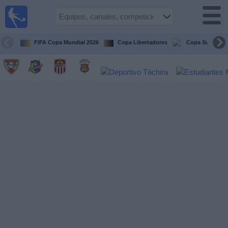
Fútbol en
vivo
Venezuela
FIFA Copa Mundial 2026
Copa Libertadores
Copa Sudameri
Guía de
Partidos
Televisados
Próximos
Partidos
Equipos
Competiciones
Canales
Otros
Deportes