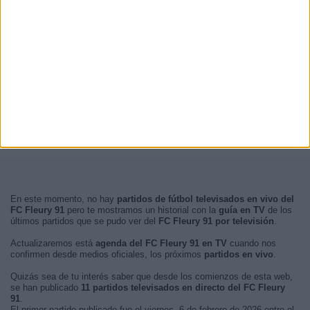
En este momento, no hay
partidos de fútbol televisados en vivo del
FC Fleury 91
pero te mostramos un historial con la
guía en TV
de los
últimos partidos que se pudo ver del
FC Fleury 91 por televisión
.
Actualizaremos está
agenda del FC Fleury 91 en TV
cuando nos
confirmen desde medios oficiales, los próximos
partidos en vivo
.
Quizás sea de tu interés saber que desde los comienzos de esta web,
se han publicado
11 partidos televisados en directo del FC Fleury
91
.
El primer partido publicado fue el viernes, 6 de febrero de 2026 entre el