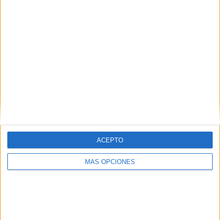
COMPETICIONES
VS FC Rouen
RIVALES
RANKING POR EQUIPOS
FC Rouen
2 (7,14%)
Paris 13 Atletico
2 (7,14%)
Villefranche FC
2 (7,14%)
US Concarneau
2 (7,14%)
Valenciennes
2 (7,14%)
Ver ranking completo
RANKING POR COMPETICIONES
ACEPTO
Ligue 3
28 (100%)
MÁS OPCIONES
Ver ranking completo
Nº DE PARTIDOS POR DÍA DE LA SEMANA
LUNES
MARTES
MIÉRCOLES
JUEVES
VIERNES