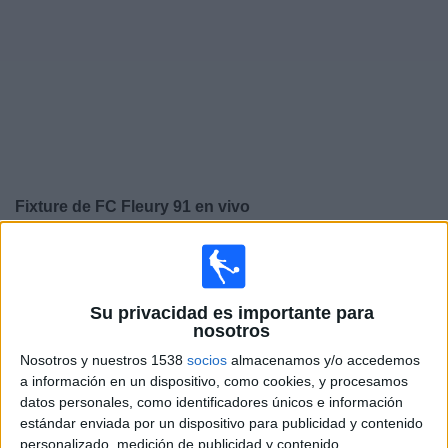
Noticias
Widget
Fixture de
FC Fleury 91
en vivo
×
FC Fleury 91:
En este momento no hay ningún partido
televisado. Puedes consultar el historial de partidos en
TV emitidos anteriormente.
Su privacidad es importante para
nosotros
Viernes, 15/5/2026
Nosotros y nuestros 1538
socios
almacenamos y/o accedemos
a información en un dispositivo, como cookies, y procesamos
13:30
Ligue 3
datos personales, como identificadores únicos e información
estándar enviada por un dispositivo para publicidad y contenido
FC Fleury 91
personalizado, medición de publicidad y contenido,