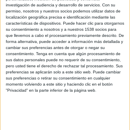
FC Rouen
investigación de audiencia y desarrollo de servicios.
Con su
DAZN App Gratis (Ver gratis)
permiso, nosotros y nuestros socios podemos utilizar datos de
localización geográfica precisa e identificación mediante las
características de dispositivos. Puede hacer clic para otorgarnos
Sábado, 9/5/2026
su consentimiento a nosotros y a nuestros 1538 socios para
13:30
Ligue 3
que llevemos a cabo el procesamiento previamente descrito. De
forma alternativa, puede acceder a información más detallada y
US Orléans
cambiar sus preferencias antes de otorgar o negar su
FC Fleury 91
consentimiento.
Tenga en cuenta que algún procesamiento de
sus datos personales puede no requerir de su consentimiento,
DAZN App Gratis (Ver gratis)
pero usted tiene el derecho de rechazar tal procesamiento. Sus
preferencias se aplicarán solo a este sitio web. Puede cambiar
Viernes, 1/5/2026
sus preferencias o retirar su consentimiento en cualquier
momento volviendo a este sitio y haciendo clic en el botón
13:30
Ligue 3
"Privacidad" en la parte inferior de la página web.
FC Fleury 91
Le Puy Auvergne
DAZN App Gratis (Ver gratis)
Más días