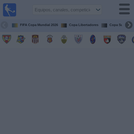
Fútbol en
vivo
Venezuela
FIFA Copa Mundial 2026
Copa Libertadores
Copa Sudameri
Guía de
Partidos
Televisados
Próximos
Partidos
Equipos
Competiciones
Canales
Otros
Deportes