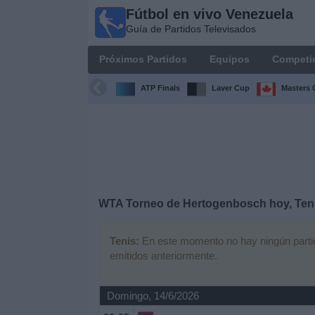
Fútbol en vivo Venezuela
Fútbol en
Guía de Partidos Televisados
vivo
Venezuela
Próximos Partidos
Equipos
Competi
Guía de
Partidos
ATP Finals
Laver Cup
Masters 
Televisados
Próximos
Partidos
Equipos
WTA Torneo de Hertogenbosch hoy, Teni
Competiciones
Tenis:
En este momento no hay ningún partido
emitidos anteriormente.
Canales
Otros
Domingo, 14/6/2026
Deportes