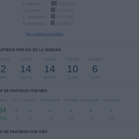
E. Mertens
8 (9,52%)
S. Lamens
6 (7,14%)
L. Samsonova
6 (7,14%)
B. Andreescu
5 (5,95%)
Ver ranking completo
PARTIDOS POR DÍA DE LA SEMANA
COLES
JUEVES
VIERNES
SÁBADO
DOMINGO
12
14
14
10
6
,29%
16,67%
16,67%
11,9%
7,14%
Nº DE PARTIDOS POR MES
UNIO
JULIO
AGOSTO
SEPTIEMBRE
OCTUBRE
NOVIEMBRE
DICIEMBRE
84
-
-
-
-
-
-
00%
- %
- %
- %
- %
- %
- %
Nº DE PARTIDOS POR AÑO