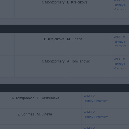
WTA TV
R. Montgomery
B. Krejcikova
Disney+
Premium
WTA TV
B. Krejcikova
M. Linette
Disney+
Premium
WTA TV
R. Montgomery
A. Tomljanovic
Disney+
Premium
WTA TV
A. Tomljanovic
D. Yastremska
Disney+ Premium
WTA TV
Z. Sonmez
M. Linette
Disney+ Premium
WTA TV