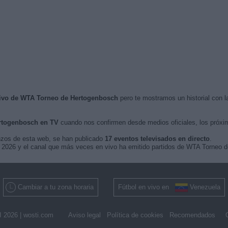
vivo de WTA Torneo de Hertogenbosch
pero te mostramos un historial con 
rtogenbosch en TV
cuando nos confirmen desde medios oficiales, los próx
nzos de esta web, se han publicado
17 eventos televisados en directo
.
 de 2026 y el canal que más veces en vivo ha emitido partidos de WTA Torneo
Cambiar a tu zona horaria
Fútbol en vivo en
Venezuela
 2026 |
wosti.com
Aviso legal
Política de cookies
Recomendados