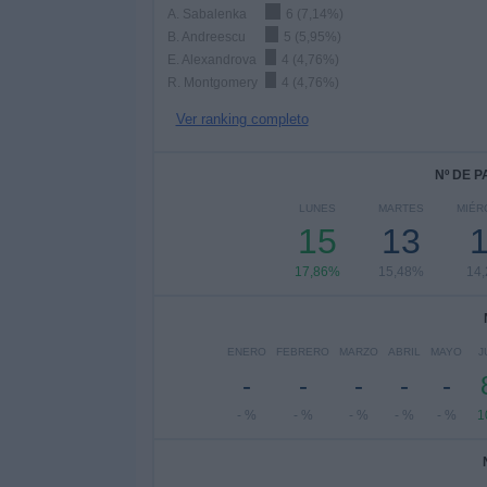
A. Sabalenka
6 (7,14%)
B. Andreescu
5 (5,95%)
E. Alexandrova
4 (4,76%)
R. Montgomery
4 (4,76%)
Ver ranking completo
Nº DE 
LUNES
MARTES
MIÉR
15
13
17,86%
15,48%
14
ENERO
FEBRERO
MARZO
ABRIL
MAYO
J
-
-
-
-
-
- %
- %
- %
- %
- %
1