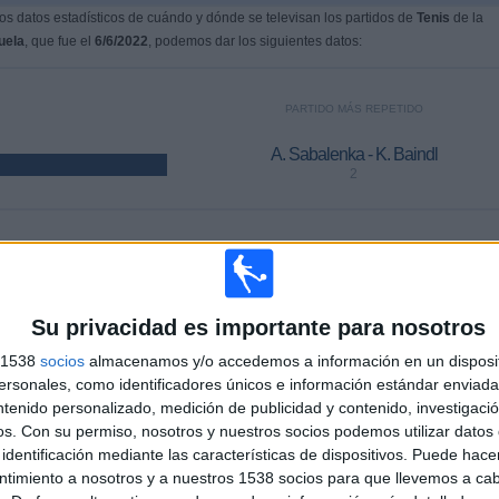
s datos estadísticos de cuándo y dónde se televisan los partidos de
Tenis
de la
uela
, que fue el
6/6/2022
, podemos dar los siguientes datos:
PARTIDO MÁS REPETIDO
A. Sabalenka - K. Baindl
2
ÚLTIMO PARTIDO DE PAGO
R. Montgomery - B. Krejcikova
14/6/2026 WTA Torneo de Hertogenbosch por WTA TV, Disney+
Su privacidad es importante para nosotros
Premium
s 1538
socios
almacenamos y/o accedemos a información en un disposit
sonales, como identificadores únicos e información estándar enviada 
ntenido personalizado, medición de publicidad y contenido, investigaci
MEDIA
DÍAS
TOTAL
1,9
1520
3
os.
Con su permiso, nosotros y nuestros socios podemos utilizar datos 
identificación mediante las características de dispositivos. Puede hacer
CANALES POR
SIN PARTIDO
CANALES TV
ntimiento a nosotros y a nuestros 1538 socios para que llevemos a ca
PARTIDO
GRATUÍTO