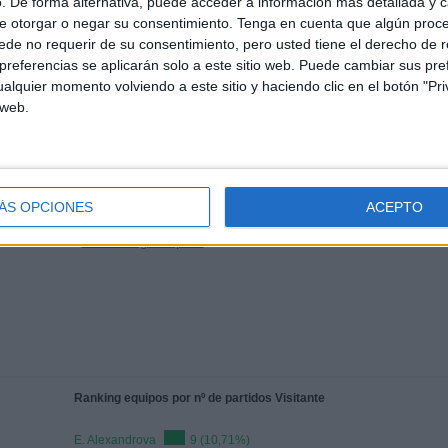
. De forma alternativa, puede acceder a información más detallada y 
e otorgar o negar su consentimiento.
Tenga en cuenta que algún proc
de no requerir de su consentimiento, pero usted tiene el derecho de r
referencias se aplicarán solo a este sitio web. Puede cambiar sus pref
TOTAL
TOTAL
alquier momento volviendo a este sitio y haciendo clic en el botón "Pri
100%
69
3
 web.
Total equipos
CANALES
Ranking equipos por nº de partidos en abierto
ÁS OPCIONES
ACEPTO
Ver ranking completo
Ranking equipos por nº de partidos Visitante
E. Alexandrova
9 (10,71%)