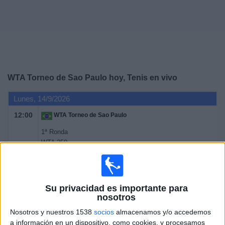
Noticias
Widget
WTA Torneo de Sao Paulo hoy, Tenis en vivo
Lunes, 14/9/2026
12:00
WTA Torneo de Sao Paulo
1ª Ronda
WTA 250
WTA TV
Disney+ Premium
Martes, 15/9/2026
Su privacidad es importante para
nosotros
12:00
WTA Torneo de Sao Paulo
Nosotros y nuestros 1538
socios
almacenamos y/o accedemos
1ª Ronda
a información en un dispositivo, como cookies, y procesamos
WTA 250