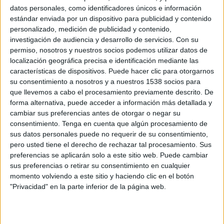
datos personales, como identificadores únicos e información
WTA TV
Disney+ Premium
estándar enviada por un dispositivo para publicidad y contenido
personalizado, medición de publicidad y contenido,
Miércoles, 16/9/2026
investigación de audiencia y desarrollo de servicios.
Con su
permiso, nosotros y nuestros socios podemos utilizar datos de
12:00
WTA Torneo de Sao Paulo
localización geográfica precisa e identificación mediante las
2ª Ronda
características de dispositivos. Puede hacer clic para otorgarnos
WTA 250
su consentimiento a nosotros y a nuestros 1538 socios para
que llevemos a cabo el procesamiento previamente descrito. De
WTA TV
Disney+ Premium
forma alternativa, puede acceder a información más detallada y
cambiar sus preferencias antes de otorgar o negar su
Más días
consentimiento.
Tenga en cuenta que algún procesamiento de
sus datos personales puede no requerir de su consentimiento,
pero usted tiene el derecho de rechazar tal procesamiento. Sus
DATOS ESTADÍSTICOS DE WTA TORNEO DE SAO PAULO
preferencias se aplicarán solo a este sitio web. Puede cambiar
EN TELEVISIÓN EN VENEZUELA
sus preferencias o retirar su consentimiento en cualquier
momento volviendo a este sitio y haciendo clic en el botón
A fecha de hoy
5/8/2026
y desde que esta web recoge los datos
"Privacidad" en la parte inferior de la página web.
estadísticos de cuándo y dónde se televisan los partidos de
Tenis
de la
competición
WTA Torneo de Sao Paulo
en
Venezuela
, que fue el
8/9/2025
, podemos dar los siguientes datos: