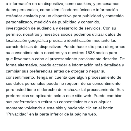
a información en un dispositivo, como cookies, y procesamos
datos personales, como identificadores únicos e información
1/8 de final
estándar enviada por un dispositivo para publicidad y contenido
WTA 1000
personalizado, medición de publicidad y contenido,
WTA TV
Disney+ Premium
ESPN
investigación de audiencia y desarrollo de servicios.
Con su
permiso, nosotros y nuestros socios podemos utilizar datos de
Domingo, 9/8/2026
localización geográfica precisa e identificación mediante las
características de dispositivos. Puede hacer clic para otorgarnos
11:00
WTA Canadá
su consentimiento a nosotros y a nuestros 1538 socios para
que llevemos a cabo el procesamiento previamente descrito. De
forma alternativa, puede acceder a información más detallada y
1/4 de Final
cambiar sus preferencias antes de otorgar o negar su
WTA 1000
consentimiento.
Tenga en cuenta que algún procesamiento de
WTA TV
Disney+ Premium
ESPN
sus datos personales puede no requerir de su consentimiento,
pero usted tiene el derecho de rechazar tal procesamiento. Sus
preferencias se aplicarán solo a este sitio web. Puede cambiar
Más días
sus preferencias o retirar su consentimiento en cualquier
momento volviendo a este sitio y haciendo clic en el botón
"Privacidad" en la parte inferior de la página web.
DATOS ESTADÍSTICOS DE WTA CANADÁ EN TELEVISIÓN
EN VENEZUELA