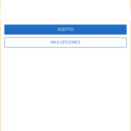
Ver ranking completo
Ranking equipos por nº de partidos Local
ACEPTO
J. Pegula
9 (5,2%)
C. Gauff
8 (4,62%)
MÁS OPCIONES
A. Sabalenka
6 (3,47%)
M. Sakkari
6 (3,47%)
I. Swiatek
6 (3,47%)
Ver ranking completo
Ranking equipos por nº de partidos Visitante
L. Fernández
7 (4,05%)
C. Gauff
6 (3,47%)
J. Pegula
6 (3,47%)
K. Pliskova
6 (3,47%)
B. Andreescu
6 (3,47%)
Ver ranking completo