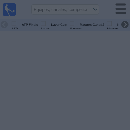
Fútbol en
vivo
Venezuela
ATP Finals
Laver Cup
Masters Canadá
Masters 
Guía de
Partidos
Televisados
Próximos
Partidos
Equipos
Competiciones
Canales
Otros
Deportes