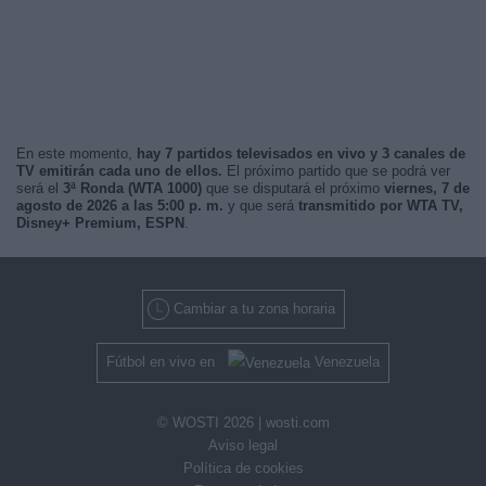
En este momento,
hay 7 partidos televisados en vivo y 3 canales de
TV emitirán cada uno de ellos.
El próximo partido que se podrá ver
será el
3ª Ronda (WTA 1000)
que se disputará el próximo
viernes, 7 de
agosto de 2026 a las 5:00 p. m.
y que será
transmitido por WTA TV,
Disney+ Premium, ESPN
.
Cambiar a tu zona horaria
Fútbol en vivo en
Venezuela
© WOSTI 2026 |
wosti.com
Aviso legal
Política de cookies