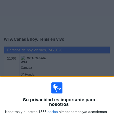
Noticias
Widget
WTA Canadá hoy, Tenis en vivo
Partidos de hoy viernes, 7/8/2026
11:00
WTA Canadá
3ª Ronda
WTA 1000
WTA TV
Disney+ Premium
ESPN
Mañana sábado, 8/8/2026
Su privacidad es importante para
nosotros
11:00
WTA Canadá
Nosotros y nuestros 1538
socios
almacenamos y/o accedemos