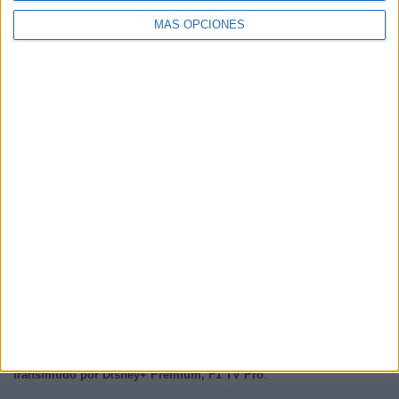
MÁS OPCIONES
En este momento,
hay 4 partidos televisados en vivo y 2 canales de
TV emitirán cada uno de ellos.
El próximo partido que se podrá ver
será el
G.P. Italia (Monza) (Carrera)
que se disputará el próximo
domingo, 6 de septiembre de 2026 a las 12:00 a. m.
y que será
transmitido por Disney+ Premium, F1 TV Pro
.