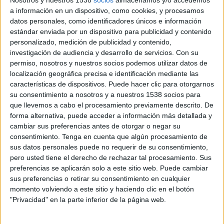
Nosotros y nuestros 1538
socios
almacenamos y/o accedemos
a información en un dispositivo, como cookies, y procesamos
datos personales, como identificadores únicos e información
Noticias
estándar enviada por un dispositivo para publicidad y contenido
personalizado, medición de publicidad y contenido,
Widget
investigación de audiencia y desarrollo de servicios.
Con su
permiso, nosotros y nuestros socios podemos utilizar datos de
localización geográfica precisa e identificación mediante las
FIA Fórmula 3 hoy, Automovilismo en vivo
características de dispositivos. Puede hacer clic para otorgarnos
su consentimiento a nosotros y a nuestros 1538 socios para
Domingo, 6/9/2026
que llevemos a cabo el procesamiento previamente descrito. De
PD
FIA Fórmula 3
forma alternativa, puede acceder a información más detallada y
cambiar sus preferencias antes de otorgar o negar su
G.P. Italia (Monza)
consentimiento.
Tenga en cuenta que algún procesamiento de
Carrera
sus datos personales puede no requerir de su consentimiento,
Disney+ Premium
F1 TV Pro
pero usted tiene el derecho de rechazar tal procesamiento. Sus
preferencias se aplicarán solo a este sitio web. Puede cambiar
sus preferencias o retirar su consentimiento en cualquier
Viernes, 11/9/2026
momento volviendo a este sitio y haciendo clic en el botón
09:00
FIA Fórmula 3
"Privacidad" en la parte inferior de la página web.
G.P. España (Madrid)
Clasificación