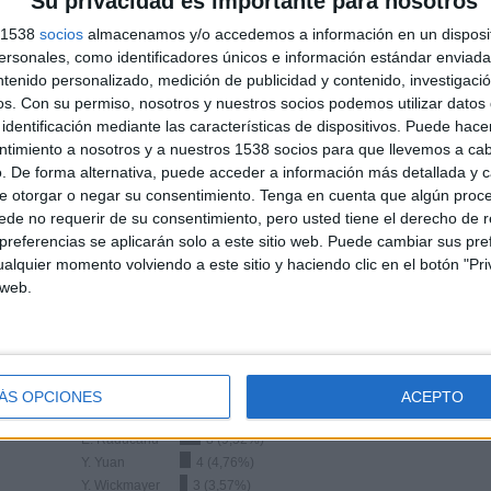
Su privacidad es importante para nosotros
TOTAL
TOTAL
s 1538
socios
almacenamos y/o accedemos a información en un disposit
100%
67
3
sonales, como identificadores únicos e información estándar enviada 
ntenido personalizado, medición de publicidad y contenido, investigaci
Total equipos
CANALES
os.
Con su permiso, nosotros y nuestros socios podemos utilizar datos 
identificación mediante las características de dispositivos. Puede hacer
Ranking equipos por nº de partidos en abierto
ntimiento a nosotros y a nuestros 1538 socios para que llevemos a ca
. De forma alternativa, puede acceder a información más detallada y 
e otorgar o negar su consentimiento.
Tenga en cuenta que algún proc
Ver ranking completo
de no requerir de su consentimiento, pero usted tiene el derecho de r
referencias se aplicarán solo a este sitio web. Puede cambiar sus pref
alquier momento volviendo a este sitio y haciendo clic en el botón "Pri
 web.
Ranking equipos por nº de partidos Visitante
ÁS OPCIONES
ACEPTO
E. Alexandrova
9 (10,71%)
E. Raducanu
8 (9,52%)
Y. Yuan
4 (4,76%)
Y. Wickmayer
3 (3,57%)