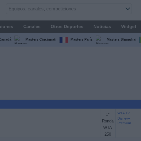
ciones
Canales
Otros Deportes
Noticias
Widget
Canadá
Masters Cincinnati
Masters París
Masters Shanghai
WTA TV
1ª
Disney+
Ronda
Premium
WTA
250