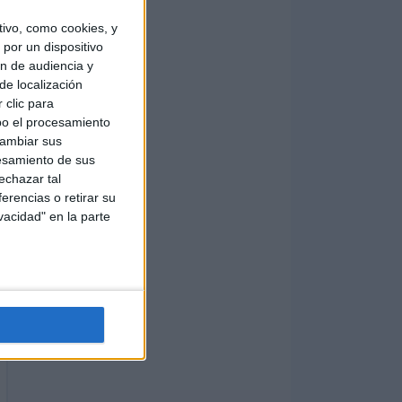
ivo, como cookies, y
por un dispositivo
ón de audiencia y
de localización
 clic para
bo el procesamiento
cambiar sus
esamiento de sus
echazar tal
erencias o retirar su
vacidad" en la parte