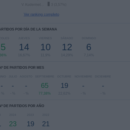
V. Kudermetova
3 (3,57%)
Ver ranking completo
PARTIDOS POR DÍA DE LA SEMANA
COLES
JUEVES
VIERNES
SÁBADO
DOMINGO
15
14
10
12
6
,86%
16,67%
11,9%
14,29%
7,14%
Nº DE PARTIDOS POR MES
UNIO
JULIO
AGOSTO
SEPTIEMBRE
OCTUBRE
NOVIEMBRE
DICIEMBRE
-
-
-
65
19
-
-
- %
- %
- %
77,38%
22,62%
- %
- %
Nº DE PARTIDOS POR AÑO
5
2024
2023
2022
1
23
19
21