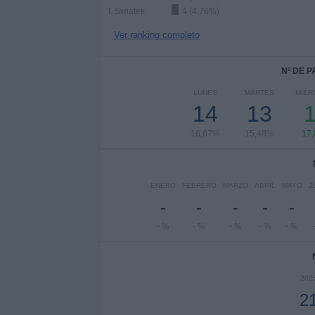
I. Swiatek
4 (4,76%)
Ver ranking completo
Nº DE 
LUNES
MARTES
MIÉR
14
13
16,67%
15,48%
17
ENERO
FEBRERO
MARZO
ABRIL
MAYO
J
-
-
-
-
-
- %
- %
- %
- %
- %
202
2