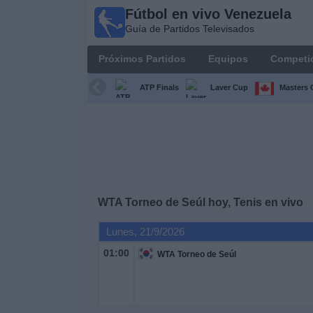
Fútbol en vivo Venezuela
Fútbol en
Guía de Partidos Televisados
vivo
Venezuela
Próximos Partidos
Equipos
Competi
Guía de
Partidos
ATP Finals
Laver Cup
Masters 
Televisados
Próximos
Partidos
Equipos
WTA Torneo de Seúl hoy, Tenis en vivo
Competiciones
Lunes, 21/9/2026
01:00
WTA Torneo de Seúl
Canales
Otros
Deportes