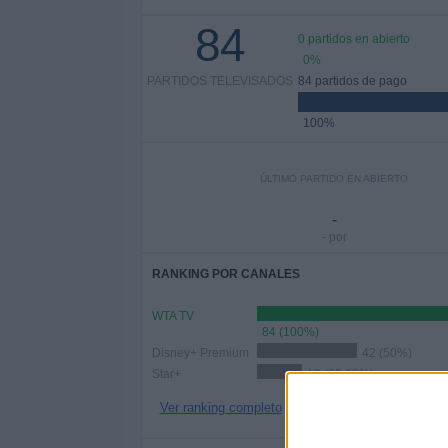
84
0 partidos en abierto
0%
PARTIDOS TELEVISADOS
84 partidos de pago
100%
ÚLTIMO PARTIDO EN ABIERTO
-
- por
RANKING POR CANALES
WTA TV
84 (100%)
Disney+ Premium
42 (50%)
Star+
19 (22,62%)
Ver ranking completo