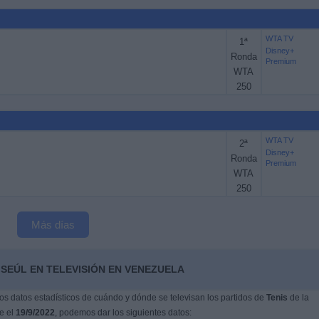
WTA TV
1ª
Disney+
Ronda
Premium
WTA
250
WTA TV
2ª
Disney+
Ronda
Premium
WTA
250
Más días
SEÚL EN TELEVISIÓN EN VENEZUELA
s datos estadísticos de cuándo y dónde se televisan los partidos de
Tenis
de la
ue el
19/9/2022
, podemos dar los siguientes datos: