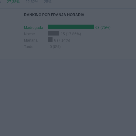
%
27,38%
22,62%
25%
RANKING POR FRANJA HORARIA
Madrugada
63 (75%)
Noche
15 (17,86%)
Mañana
6 (7,14%)
Tarde
0 (0%)