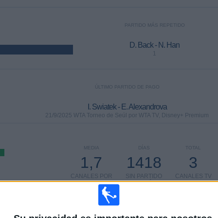
PARTIDO MÁS REPETIDO
D. Back - N. Han
1
ÚLTIMO PARTIDO DE PAGO
I. Swiatek - E. Alexandrova
21/9/2025 WTA Torneo de Seúl por WTA TV, Disney+ Premium
MEDIA
DÍAS
TOTAL
1,7
1418
3
CANALES POR
SIN PARTIDO
CANALES TV
PARTIDO
GRATUÍTO