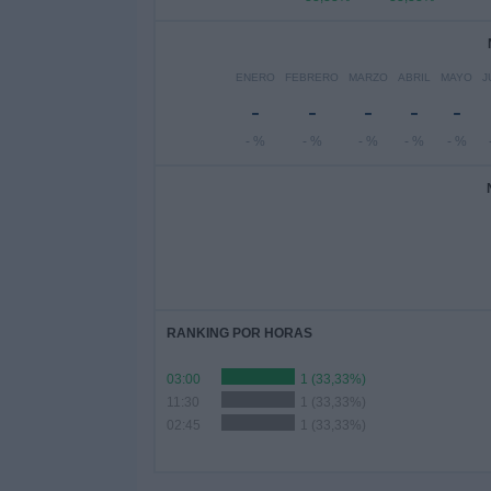
ENERO
FEBRERO
MARZO
ABRIL
MAYO
J
-
-
-
-
-
- %
- %
- %
- %
- %
RANKING POR HORAS
03:00
1 (33,33%)
11:30
1 (33,33%)
02:45
1 (33,33%)