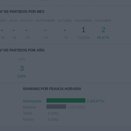
Nº DE PARTIDOS POR MES
UNIO
JULIO
AGOSTO
SEPTIEMBRE
OCTUBRE
NOVIEMBRE
DICIEMBRE
-
-
-
-
-
1
2
- %
- %
- %
- %
- %
33,33%
66,67%
Nº DE PARTIDOS POR AÑO
2025
3
100%
RANKING POR FRANJA HORARIA
Madrugada
2 (66,67%)
Mañana
1 (33,33%)
Tarde
0 (0%)
Noche
0 (0%)