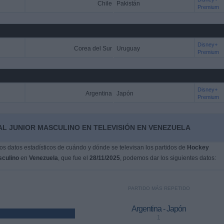
Chile
Pakistán
Premium
Disney+
Corea del Sur
Uruguay
Premium
Disney+
Argentina
Japón
Premium
AL JUNIOR MASCULINO EN TELEVISIÓN EN VENEZUELA
s datos estadísticos de cuándo y dónde se televisan los partidos de
Hockey
sculino
en
Venezuela
, que fue el
28/11/2025
, podemos dar los siguientes datos:
PARTIDO MÁS REPETIDO
Argentina - Japón
1