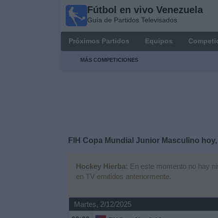
Fútbol en vivo Venezuela
Fútbol en
Guía de Partidos Televisados
vivo
Venezuela
Próximos Partidos
Equipos
Competi
Guía de
Partidos
MÁS COMPETICIONES
Televisados
Próximos
Partidos
Equipos
FIH Copa Mundial Junior Masculino hoy,
Competiciones
Hockey Hierba:
En este momento no hay ningú
en TV emitidos anteriormente.
Canales
Martes, 2/12/2025
Otros
Deportes