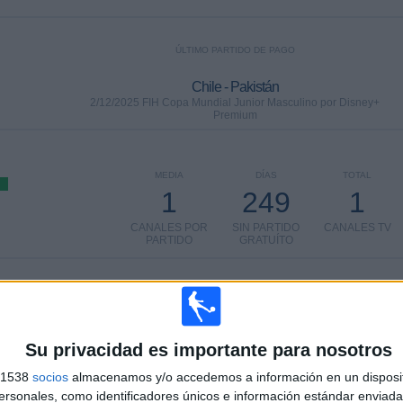
ÚLTIMO PARTIDO DE PAGO
Chile - Pakistán
2/12/2025 FIH Copa Mundial Junior Masculino por Disney+
Premium
MEDIA
DÍAS
TOTAL
1
249
1
CANALES POR
SIN PARTIDO
CANALES TV
PARTIDO
GRATUÍTO
TOTAL
TOTAL
100%
6
1
Total equipos
CANALES
Su privacidad es importante para nosotros
s 1538
socios
almacenamos y/o accedemos a información en un disposit
Ranking equipos por nº de partidos en abierto
sonales, como identificadores únicos e información estándar enviada 