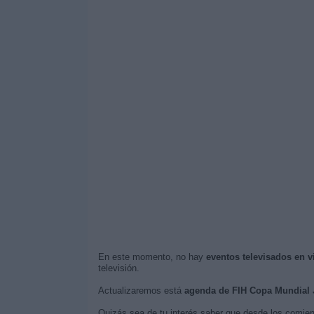
En este momento, no hay
eventos televisados en 
televisión.
Actualizaremos está
agenda de FIH Copa Mundial 
Quizás sea de tu interés saber que desde los comie