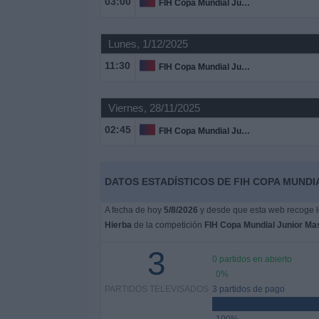
03:00
FIH Copa Mundial Junior Masculino
Noticias
Lunes, 1/12/2025
11:30
FIH Copa Mundial Junior Masculino
Widget
Viernes, 28/11/2025
02:45
FIH Copa Mundial Junior Masculino
DATOS ESTADÍSTICOS DE FIH COPA MUNDI
A fecha de hoy
5/8/2026
y desde que esta web recoge lo
Hierba
de la competición
FIH Copa Mundial Junior Ma
3
0 partidos en abierto
0%
PARTIDOS TELEVISADOS
3 partidos de pago