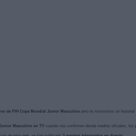
vivo de FIH Copa Mundial Junior Masculino
pero te mostramos un historial
Junior Masculino en TV
cuando nos confirmen desde medios oficiales, los
nzos de esta web, se han publicado
3 eventos televisados en directo
.