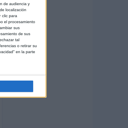
ón de audiencia y
de localización
 clic para
bo el procesamiento
cambiar sus
esamiento de sus
echazar tal
erencias o retirar su
vacidad" en la parte