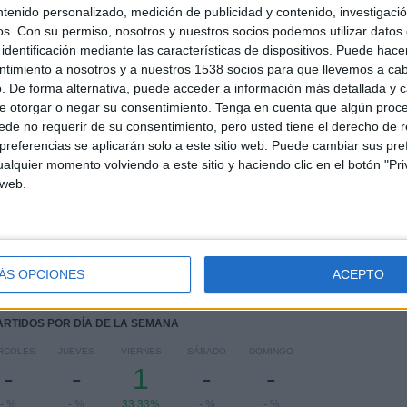
ntenido personalizado, medición de publicidad y contenido, investigaci
Ver ranking completo
os.
Con su permiso, nosotros y nuestros socios podemos utilizar datos 
identificación mediante las características de dispositivos. Puede hacer
ntimiento a nosotros y a nuestros 1538 socios para que llevemos a ca
. De forma alternativa, puede acceder a información más detallada y 
e otorgar o negar su consentimiento.
Tenga en cuenta que algún proc
de no requerir de su consentimiento, pero usted tiene el derecho de r
referencias se aplicarán solo a este sitio web. Puede cambiar sus pref
alquier momento volviendo a este sitio y haciendo clic en el botón "Pri
Ranking equipos por nº de partidos Visitante
 web.
Japón
1 (33,33%)
Uruguay
1 (33,33%)
Pakistán
1 (33,33%)
ÁS OPCIONES
ACEPTO
Ver ranking completo
PARTIDOS POR DÍA DE LA SEMANA
RCOLES
JUEVES
VIERNES
SÁBADO
DOMINGO
-
-
1
-
-
- %
- %
33,33%
- %
- %