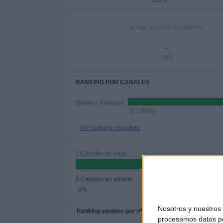
100%
ÚLTIMO PARTIDO EN ABIERTO
-
- por
RANKING POR CANALES
Disney+ Premium
3 (100%)
Ver ranking completo
1 Canales de pago
0 Canales en abierto
0%
Nosotros y nuestro
Ranking equipos por nº de partidos
procesamos datos per